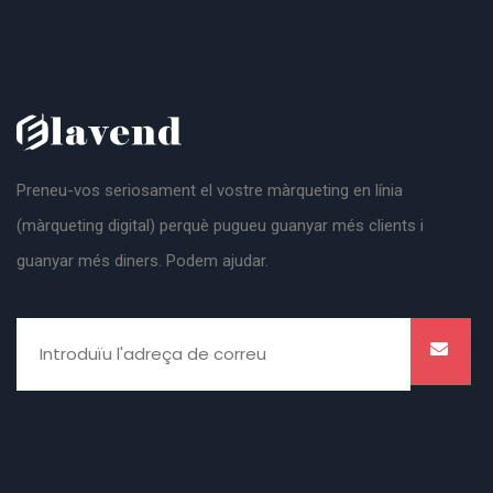
Preneu-vos seriosament el vostre màrqueting en línia
(màrqueting digital) perquè pugueu guanyar més clients i
guanyar més diners. Podem ajudar.